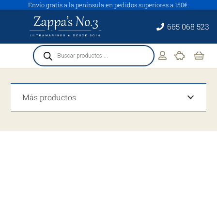
Envío gratis a la península en pedidos superiores a 150€.
665 068 523
Búsqueda
de
productos
Más productos