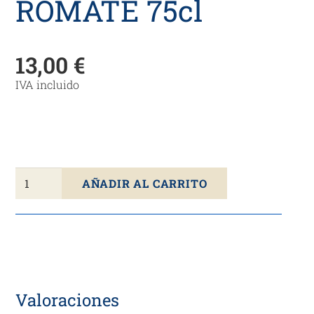
ROMATE 75cl
13,00
€
IVA incluido
Brandy
AÑADIR AL CARRITO
De
Jerez
Solera
Reserva
ROMATE
75cl
Valoraciones
cantidad