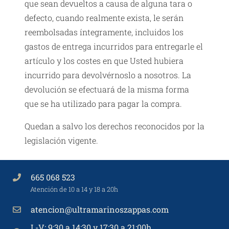
que sean devueltos a causa de alguna tara o
defecto, cuando realmente exista, le serán
reembolsadas íntegramente, incluidos los
gastos de entrega incurridos para entregarle el
artículo y los costes en que Usted hubiera
incurrido para devolvérnoslo a nosotros. La
devolución se efectuará de la misma forma
que se ha utilizado para pagar la compra.
Quedan a salvo los derechos reconocidos por la
legislación vigente.
665 068 523
Atención de 10 a 14 y 18 a 20h
atencion@ultramarinoszappas.com
L-V: 9:30 a 14:30 y 17:30 a 21:00h