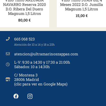
NAVARRO Reserva 2020
Meses 2022 D.O. Jumilla
D.O. Ribera Del Duero
Magnum 1,5 Litros
Magnum 1,5 Litros
15,00
€
80,00
€
665 068 523
Atención de 10 a 14 y 18 a 20h
atencion@ultramarinoszappas.com
L-V: 9:30 a 14:30 y 17:30 a 21:00h
Sábados: 10 a 14:30h
C/ Montesa 3
28006 Madrid
(clic para ver en Google Maps)