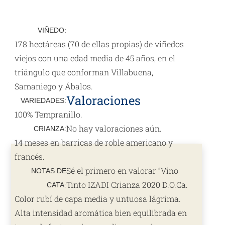
D.O.Ca.
Rioja
VIÑEDO:
75cl
178 hectáreas (70 de ellas propias) de viñedos
cantidad
viejos con una edad media de 45 años, en el
triángulo que conforman Villabuena,
Samaniego y Ábalos.
Valoraciones
VARIEDADES:
100% Tempranillo.
No hay valoraciones aún.
CRIANZA:
14 meses en barricas de roble americano y
francés.
Sé el primero en valorar “Vino
NOTAS DE
Tinto IZADI Crianza 2020 D.O.Ca.
CATA:
Color rubí de capa media y untuosa lágrima.
Alta intensidad aromática bien equilibrada en