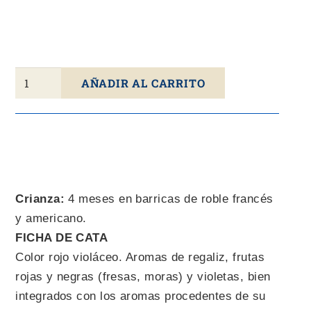
Vino
AÑADIR AL CARRITO
Tinto
FARIÑA
Lágrima
2021
D.O.
Toro
Crianza:
4 meses en barricas de roble francés
75cl
y americano.
cantidad
FICHA DE CATA
Color rojo violáceo. Aromas de regaliz, frutas
rojas y negras (fresas, moras) y violetas, bien
integrados con los aromas procedentes de su