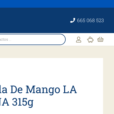
665 068 523
a De Mango LA
A 315g