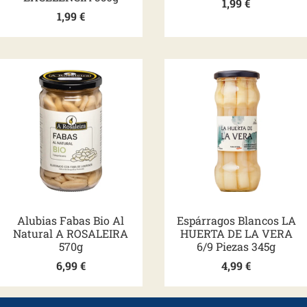
1,99
€
1,99
€
Alubias Fabas Bio Al
Espárragos Blancos LA
Natural A ROSALEIRA
HUERTA DE LA VERA
570g
6/9 Piezas 345g
6,99
€
4,99
€