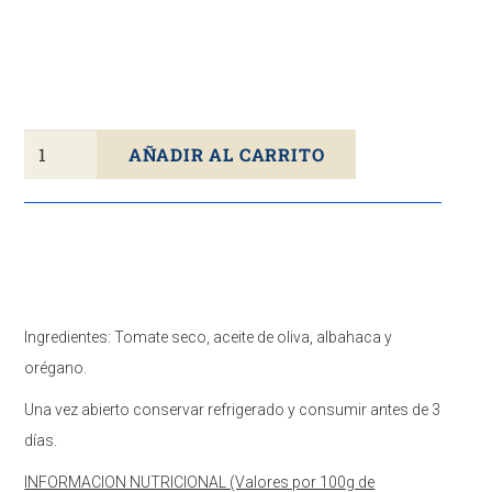
Tomate
AÑADIR AL CARRITO
Seco
En
Aceite
De
Oliva
LINO
Ingredientes: Tomate seco, aceite de oliva, albahaca y
MORENO
orégano.
225g
Una vez abierto conservar refrigerado y consumir antes de 3
cantidad
días.
INFORMACION NUTRICIONAL (Valores por 100g de