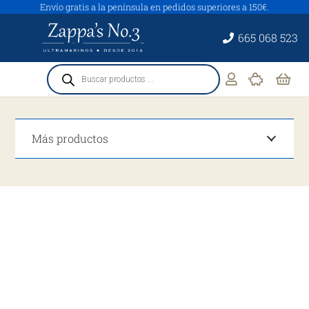
Envío gratis a la península en pedidos superiores a 150€.
665 068 523
Búsqueda
de
productos
Más productos