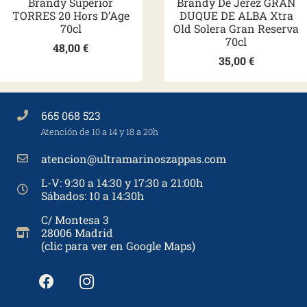
Brandy Superior
Brandy De Jerez GRAN
TORRES 20 Hors D’Age
DUQUE DE ALBA Xtra
70cl
Old Solera Gran Reserva
70cl
48,00
€
35,00
€
665 068 523
Atención de 10 a 14 y 18 a 20h
atencion@ultramarinoszappas.com
L-V: 9:30 a 14:30 y 17:30 a 21:00h
Sábados: 10 a 14:30h
C/ Montesa 3
28006 Madrid
(clic para ver en Google Maps)