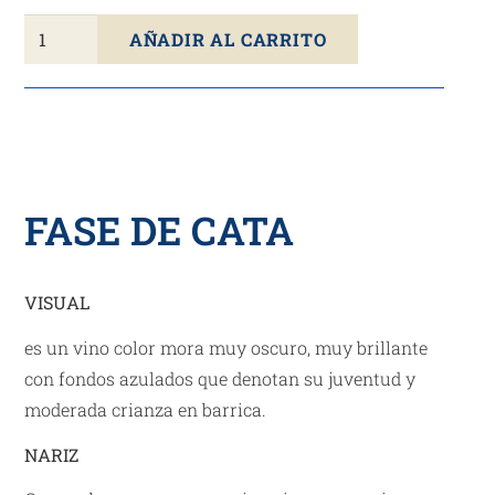
Vino
AÑADIR AL CARRITO
Tinto
CYAN
Roble
2021
D.O.
Toro
FASE DE CATA
75cl
cantidad
VISUAL
es un vino color mora muy oscuro, muy brillante
con fondos azulados que denotan su juventud y
moderada crianza en barrica.
NARIZ