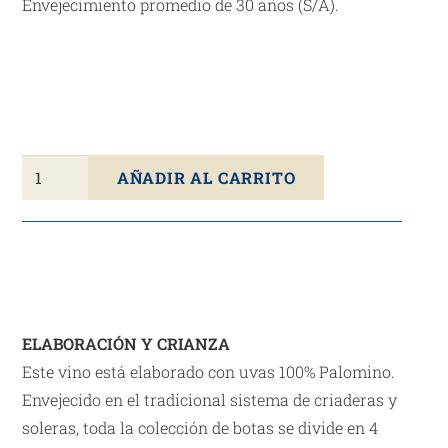
Envejecimiento promedio de 30 años (S/A).
Vino
AÑADIR AL CARRITO
Oloroso
Seco
Rare
V.O.R.S
OSBORNE
SIBARITA
ELABORACIÓN Y CRIANZA
D.O.
Este vino está elaborado con uvas 100% Palomino.
Jerez
Envejecido en el tradicional sistema de criaderas y
50cl
soleras, toda la colección de botas se divide en 4
cantidad