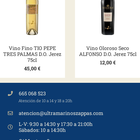
Vino Fino TIO PEPE
Vino Oloroso Seco
TRES PALMAS D.O. Jerez
ALFONSO D.O. Jerez 75cl
75cl
12,00
€
45,00
€
665 068 523
Atención de 10 a 14 y 18 a 20h
atencion@ultramarinoszappas.com
L-V: 9:30 a 14:30 y 17:30 a 21:00h
Sábados: 10 a 14:30h