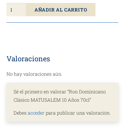
Ron
AÑADIR AL CARRITO
Dominicano
Clásico
MATUSALEM
10
Años
70cl
Valoraciones
cantidad
No hay valoraciones aún.
Sé el primero en valorar “Ron Dominicano
Clásico MATUSALEM 10 Años 70cl”
Debes
acceder
para publicar una valoración.