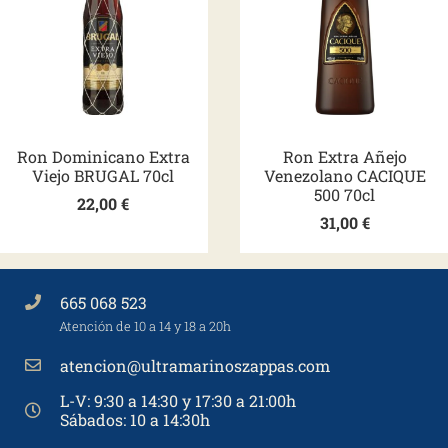
Ron Dominicano Extra
Ron Extra Añejo
Viejo BRUGAL 70cl
Venezolano CACIQUE
500 70cl
22,00
€
31,00
€
665 068 523
Atención de 10 a 14 y 18 a 20h
atencion@ultramarinoszappas.com
L-V: 9:30 a 14:30 y 17:30 a 21:00h
Sábados: 10 a 14:30h