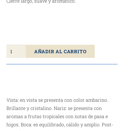
Cierre largo, suave y aromático.
Ron
AÑADIR AL CARRITO
Dominicano
BARCELÓ
IMPERIAL
70cl
cantidad
Vista: en vista se presenta con color ambarino.
Brillante y cristalino. Nariz: se presenta con
aromas a frutas tropicales con notas de pasa e
higos. Boca: es equilibrado, cálido y amplio. Post-