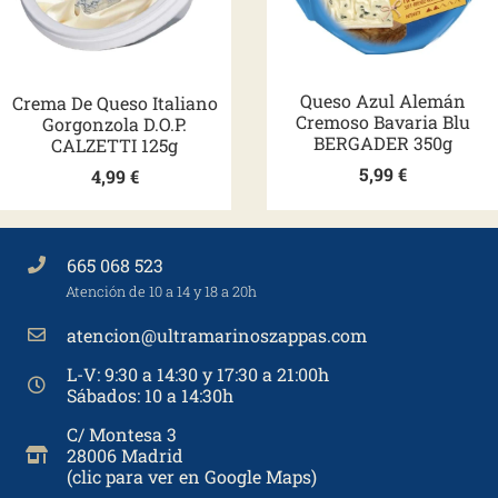
Queso Azul Alemán
Crema De Queso Italiano
Cremoso Bavaria Blu
Gorgonzola D.O.P.
BERGADER 350g
CALZETTI 125g
5,99
€
4,99
€
665 068 523
Atención de 10 a 14 y 18 a 20h
atencion@ultramarinoszappas.com
L-V: 9:30 a 14:30 y 17:30 a 21:00h
Sábados: 10 a 14:30h
C/ Montesa 3
28006 Madrid
(clic para ver en Google Maps)