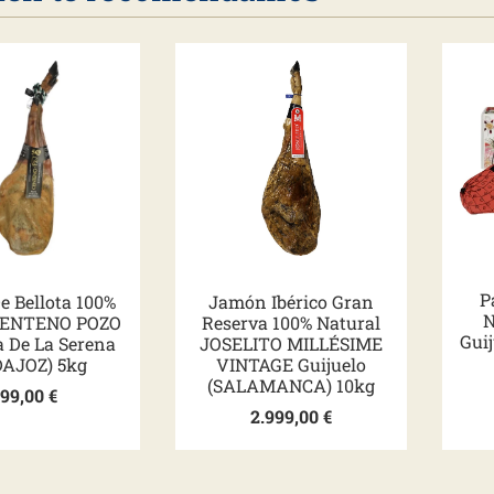
P
e Bellota 100%
Jamón Ibérico Gran
N
 CENTENO POZO
Reserva 100% Natural
Gui
 De La Serena
JOSELITO MILLÉSIME
DAJOZ) 5kg
VINTAGE Guijuelo
(SALAMANCA) 10kg
199,00
€
2.999,00
€