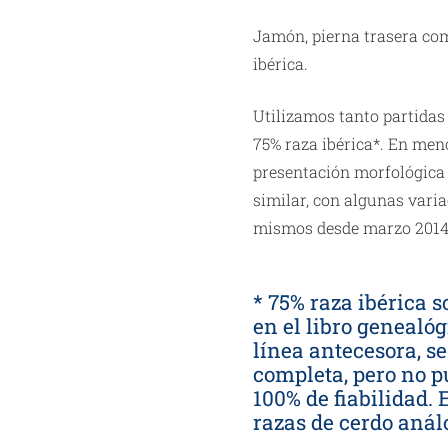
GABRIEL
Jamón, pierna trasera com
CASTAÑO
ibérica.
Cumbres
Mayores
Utilizamos tanto partidas 
(HUELVA)
75% raza ibérica*. En meno
7,5kg
presentación morfológica 
cantidad
similar, con algunas varia
mismos desde marzo 2014
* 75% raza ibérica 
en el libro genealóg
línea antecesora, s
completa, pero no p
100% de fiabilidad.
razas de cerdo anál