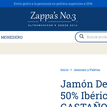
Envío gratis a la península en pedidos superiores a 150€.
Búsqueda
 MONEDERO
de
productos
Inicio
Jamones y Paletas
Jamón De
50% Ibér
CASTAÑO