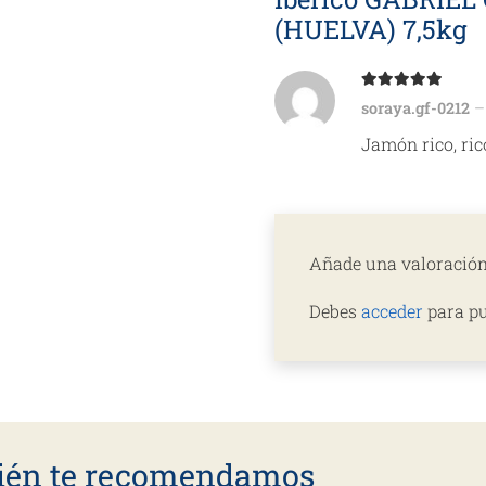
(HUELVA) 7,5kg
Valorado con
soraya.gf-0212
–
Jamón rico, ric
Añade una valoració
Debes
acceder
para pu
én te recomendamos