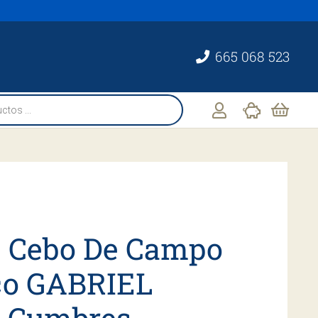
665 068 523
 Cebo De Campo
ico GABRIEL
 Cumbres