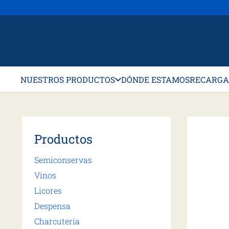
NUESTROS PRODUCTOS
DÓNDE ESTAMOS
RECARGA
Productos
Semiconservas
Vinos
Licores
Despensa
Charcutería