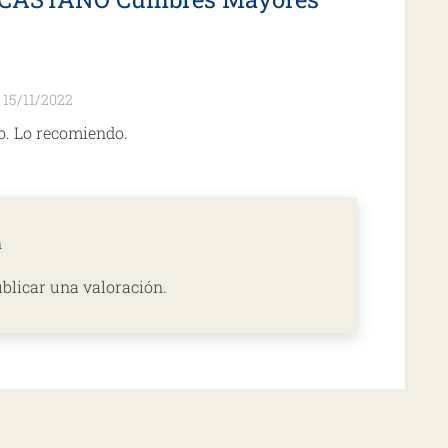
5
de 5
15/11/2022
o. Lo recomiendo.
n
blicar una valoración.