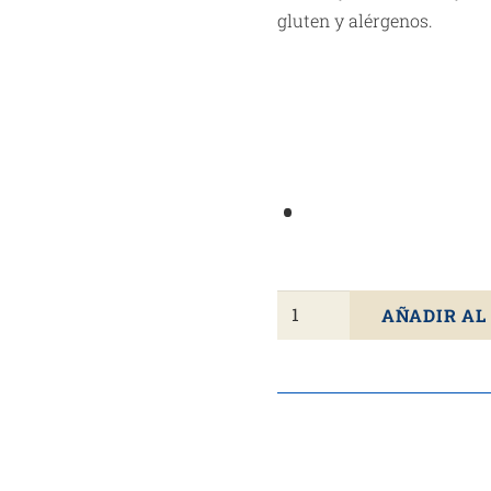
gluten y alérgenos.
Jamón
AÑADIR AL
De
Cebo
De
Campo
50%
Ibérico