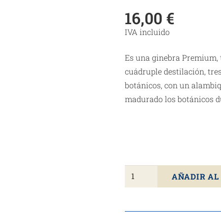
16,00
€
IVA incluido
Es una ginebra Premium, t
cuádruple destilación, tr
botánicos, con un alambi
madurado los botánicos d
Ginebra
AÑADIR AL
Inglesa
TANQUERAY
70cl