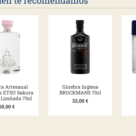
én te recomendamos
ra Artesanal
Ginebra Inglesa
a ETSU Sakura
BROCKMANS 70cl
 Limitada 70cl
32,00
€
65,00
€