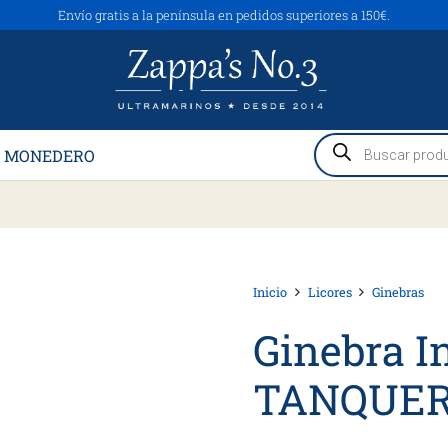
Envío gratis a la península en pedidos superiores a 150€.
Búsqueda
 MONEDERO
de
productos
Inicio
Licores
Ginebras
Ginebra I
TANQUER