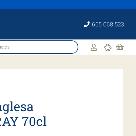
665 068 523
nglesa
AY 70cl