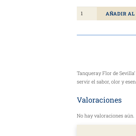
Ginebra
AÑADIR AL
Inglesa
TANQUERAY
Flor
De
Sevilla
70cl
cantidad
Tanqueray
Flor de
Sevilla
servir el sabor, olor y es
Valoraciones
No hay valoraciones aún.