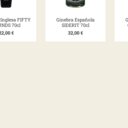
 Inglesa FIFTY
Ginebra Española
G
NDS 70cl
SIDERIT 70cl
22,00
€
32,00
€