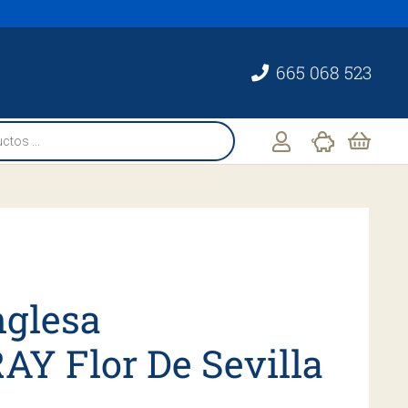
665 068 523
nglesa
Y Flor De Sevilla