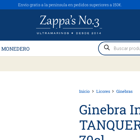
Envío gratis a la península en pedidos superiores a 150€.
Búsqueda
 MONEDERO
de
productos
Inicio
Licores
Ginebras
Ginebra I
TANQUERA
70cl