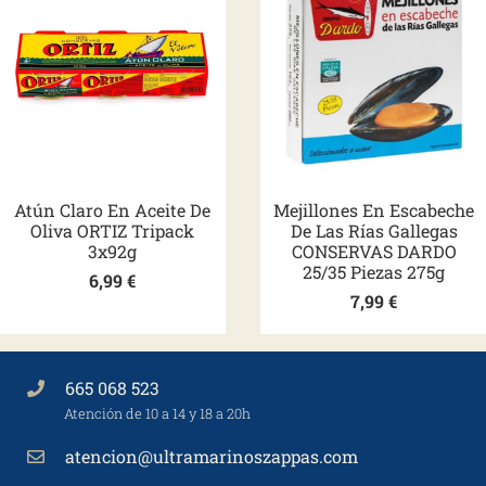
Atún Claro En Aceite De
Mejillones En Escabeche
Oliva ORTIZ Tripack
De Las Rías Gallegas
3x92g
CONSERVAS DARDO
25/35 Piezas 275g
6,99
€
7,99
€
665 068 523
Atención de 10 a 14 y 18 a 20h
atencion@ultramarinoszappas.com