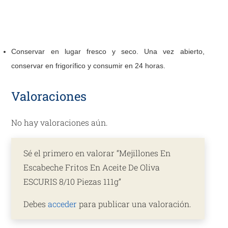
Fritos
En
Aceite
De
Conservar en lugar fresco y seco. Una vez abierto,
Oliva
conservar en frigorífico y consumir en 24 horas.
ESCURIS
8/10
Valoraciones
Piezas
111g
No hay valoraciones aún.
cantidad
Sé el primero en valorar “Mejillones En
Escabeche Fritos En Aceite De Oliva
ESCURIS 8/10 Piezas 111g”
Debes
acceder
para publicar una valoración.