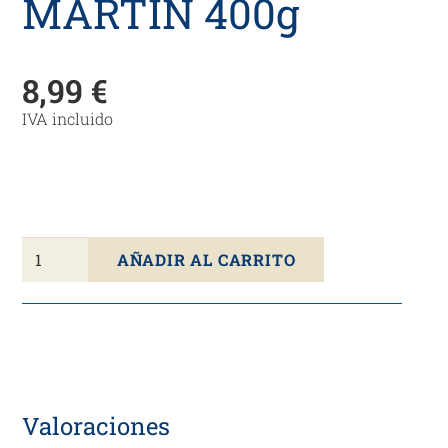
MARTÍN 400g
8,99
€
IVA incluido
Longaniza
AÑADIR AL CARRITO
Ibérica
Extra
JULIÁN
MARTÍN
400g
cantidad
Valoraciones