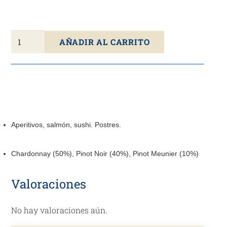
Champagne
AÑADIR AL CARRITO
Francés
BILLECART-
SALMON
Brut
Rosé
A.O.C.
Aperitivos, salmón, sushi. Postres.
Champagne
75cl
Chardonnay (50%), Pinot Noir (40%), Pinot Meunier (10%)
cantidad
Valoraciones
No hay valoraciones aún.