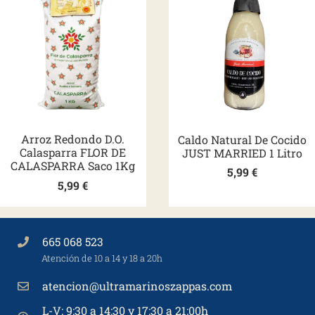
Arroz Redondo D.O.
Caldo Natural De Cocido
Calasparra FLOR DE
JUST MARRIED 1 Litro
CALASPARRA Saco 1Kg
5,99
€
5,99
€
665 068 523
Atención de 10 a 14 y 18 a 20h
atencion@ultramarinoszappas.com
L-V: 9:30 a 14:30 y 17:30 a 21:00h