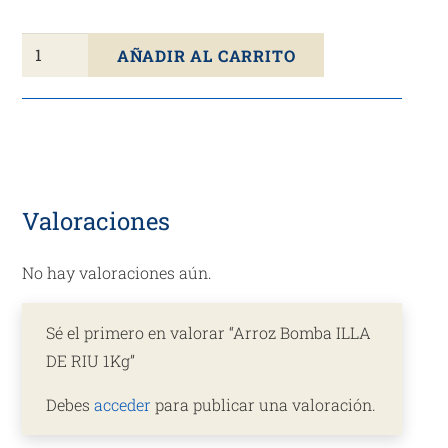
Arroz
AÑADIR AL CARRITO
Bomba
ILLA
DE
RIU
1Kg
cantidad
Valoraciones
No hay valoraciones aún.
Sé el primero en valorar “Arroz Bomba ILLA
DE RIU 1Kg”
Debes
acceder
para publicar una valoración.