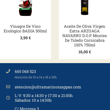
Vinagre De Vino
Aceite De Oliva Virgen
Ecológico BADIA 500ml
Extra ARZUAGA
NAVARRO D.O.P. Montes
3,99
€
De Toledo Cornicabra
100% 750ml
16,00
€
665 068 523
Atención de 10 a 14 y 18 a 20h
atencion@ultramarinoszappas.com
L-V: 9:30 a 14:30 y 17:30 a 21:00h
Sábados: 10 a 14:30h
C/ Montesa 3