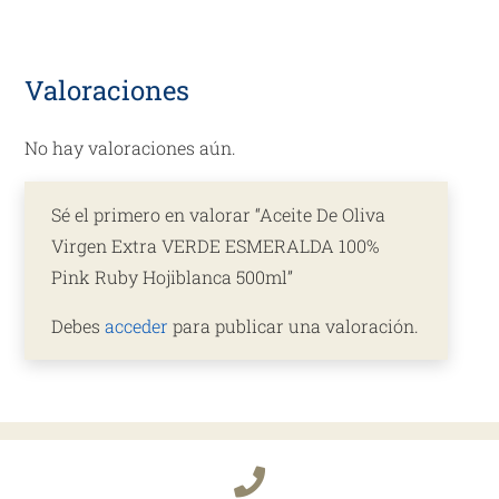
Extra
VERDE
ESMERALDA
Valoraciones
100%
Pink
No hay valoraciones aún.
Ruby
Hojiblanca
Sé el primero en valorar “Aceite De Oliva
500ml
Virgen Extra VERDE ESMERALDA 100%
cantidad
Pink Ruby Hojiblanca 500ml”
Debes
acceder
para publicar una valoración.